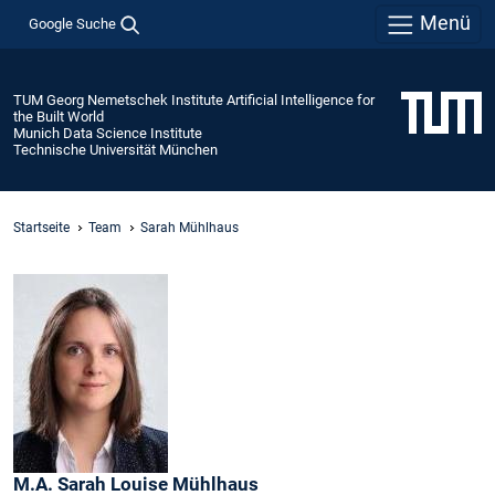
Menü
Google Suche
TUM Georg Nemetschek Institute Artificial Intelligence for
the Built World
Munich Data Science Institute
Technische Universität München
Startseite
Team
Sarah Mühlhaus
M.A.
Sarah Louise
Mühlhaus