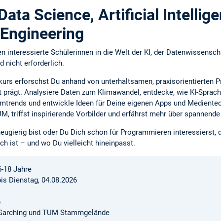
ata Science, Artificial Intellig
Engineering
n interessierte Schülerinnen in die Welt der KI, der Datenwissensc
 nicht erforderlich.
rs erforschst Du anhand von unterhaltsamen, praxisorientierten Pr
lt prägt. Analysiere Daten zum Klimawandel, entdecke, wie KI-Spra
Filmtrends und entwickle Ideen für Deine eigenen Apps und Medient
M, triffst inspirierende Vorbilder und erfährst mehr über spannende
neugierig bist oder Du Dich schon für Programmieren interessierst, d
ch ist – und wo Du vielleicht hineinpasst.
6-18 Jahre
is Dienstag, 04.08.2026
6
arching und TUM Stammgelände