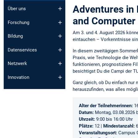
Adventures in D
Über uns
and Computer 
Forschung
Am 3. und 4. August 2026 könne
Bildung
eintauchen – Vorkenntnisse sind
Datenservices
In diesem zweitägigen Sommerku
Praxis, wie Technologie die We
Netzwerk
funktionieren, prognostiziere 
besichtigst Du die Campi der TU
Innovation
Ganz gleich, ob Du einfach nur 
herauszufinden, was alles mögli
Alter der Teilnehmerinnen:
1
Datum:
Montag, 03.08.2026 b
Uhrzeit:
9:00 bis 16:00 Uhr
Plätze:
12 |
Mindestanzahl:
Veranstaltungsort:
Campus G