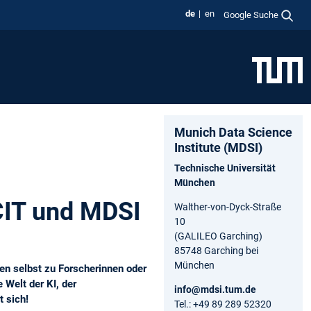
de
en
Google Suche
Munich Data Science
Institute (MDSI)
Technische Universität
München
CIT und MDSI
Walther-von-Dyck-Straße
10
(GALILEO Garching)
85748 Garching bei
München
en selbst zu Forscherinnen oder
Welt der KI, der
info@mdsi.tum.de
t sich!
Tel.: +49 89 289 52320