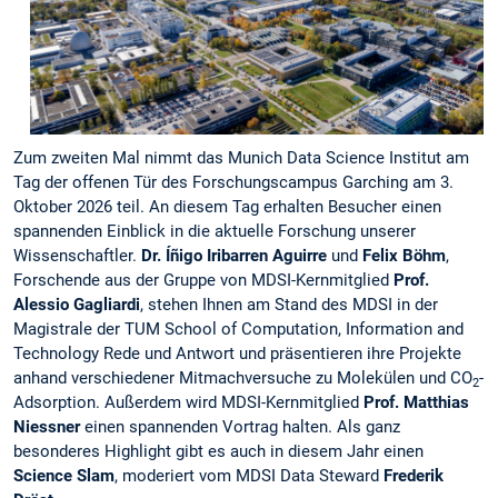
Zum zweiten Mal nimmt das Munich Data Science Institut am
Tag der offenen Tür des Forschungscampus Garching am 3.
Oktober 2026 teil. An diesem Tag erhalten Besucher einen
spannenden Einblick in die aktuelle Forschung unserer
Wissenschaftler.
Dr. Íñigo Iribarren Aguirre
und
Felix Böhm
,
Forschende aus der Gruppe von MDSI-Kernmitglied
Prof.
Alessio Gagliardi
, stehen Ihnen am Stand des MDSI in der
Magistrale der TUM School of Computation, Information and
Technology Rede und Antwort und präsentieren ihre Projekte
anhand verschiedener Mitmachversuche zu Molekülen und CO
-
2
Adsorption. Außerdem wird MDSI-Kernmitglied
Prof. Matthias
Niessner
einen spannenden Vortrag halten. Als ganz
besonderes Highlight gibt es auch in diesem Jahr einen
Science Slam
, moderiert vom MDSI Data Steward
Frederik