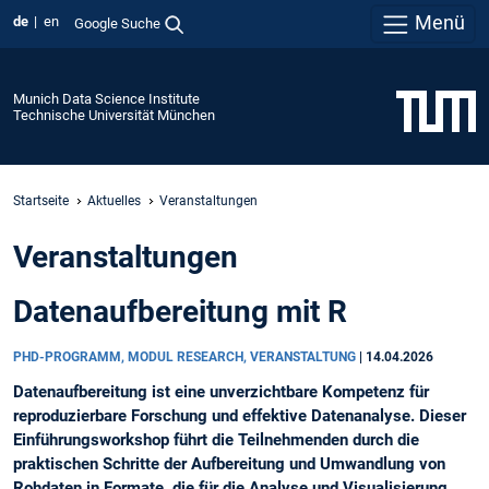
Menü
de
en
Google Suche
Munich Data Science Institute
Technische Universität München
Startseite
Aktuelles
Veranstaltungen
Veranstaltungen
Datenaufbereitung mit R
PHD-PROGRAMM, MODUL RESEARCH, VERANSTALTUNG
|
14.04.2026
Datenaufbereitung ist eine unverzichtbare Kompetenz für
reproduzierbare Forschung und effektive Datenanalyse. Dieser
Einführungsworkshop führt die Teilnehmenden durch die
praktischen Schritte der Aufbereitung und Umwandlung von
Rohdaten in Formate, die für die Analyse und Visualisierung