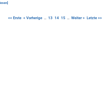
lesen]
<< Erste
< Vorherige
…
13
14
15
…
Weiter >
Letzte >>