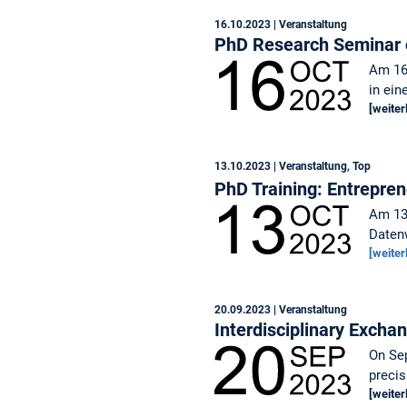
16.10.2023
| Veranstaltung
PhD Research Seminar o
Am 16.
in ein
[weiter
13.10.2023
| Veranstaltung, Top
PhD Training: Entrepren
Am 13.
Datenw
[weiter
20.09.2023
| Veranstaltung
Interdisciplinary Excha
On Sep
precis
[weiter