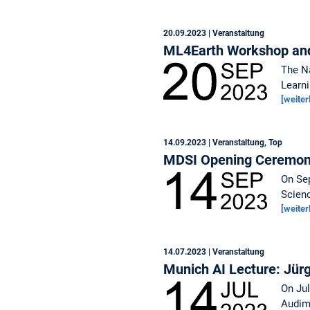
20.09.2023
| Veranstaltung
ML4Earth Workshop and
The Na
Learni
[weiter
14.09.2023
| Veranstaltung, Top
MDSI Opening Ceremon
On Sep
Scien
[weiter
14.07.2023
| Veranstaltung
Munich AI Lecture: Jürg
On Jul
Audima