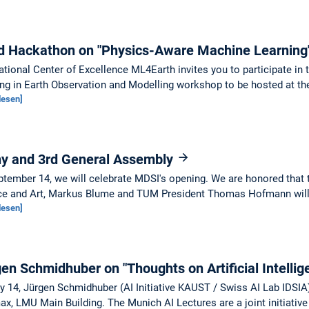
 Hackathon on "Physics-Aware Machine Learning
tional Center of Excellence ML4Earth invites you to participate i
ng in Earth Observation and Modelling workshop to be hosted at th
lesen]
y and 3rd General Assembly
tember 14, we will celebrate MDSI's opening. We are honored that t
ce and Art, Markus Blume and TUM President Thomas Hofmann will b
lesen]
en Schmidhuber on "Thoughts on Artificial Intelli
y 14, Jürgen Schmidhuber (AI Initiative KAUST / Swiss AI Lab IDSIA)
x, LMU Main Building. The Munich AI Lectures are a joint initiativ