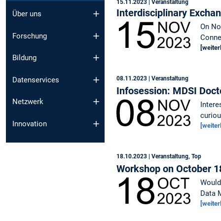
15.11.2023
| Veranstaltung
Interdisciplinary Excha
Über uns
On Nov
Forschung
Connec
[weiter
Bildung
08.11.2023
| Veranstaltung
Datenservices
Infosession: MDSI Doct
Netzwerk
Intere
curiou
Innovation
[weiter
18.10.2023
| Veranstaltung, Top
Workshop on October 1
Would 
Data 
[weiter