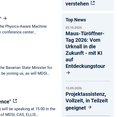
verstehen
"
Top News
n the Physics-Aware Machine
03.10.2026
e conference center…
Maus-Türöffner-
Tag 2026: Vom
Urknall in die
Zukunft - mit KI
auf
Entdeckungstour
he Bavarian State Minister for
e joining us, as will MDSI…
13.09.2026
Projektassistenz,
Vollzeit, in Teilzeit
gence"
geeignet
 will be speaking at 15:00 in the
e of MDSI, CAS, ELLIS…