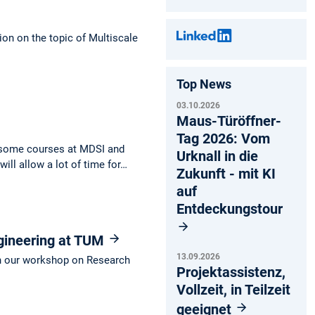
ion on the topic of Multiscale
Top News
03.10.2026
Maus-Türöffner-
Tag 2026: Vom
in some courses at MDSI and
Urknall in die
ill allow a lot of time for…
Zukunft - mit KI
auf
Entdeckungstour
gineering at TUM
13.09.2026
in our workshop on Research
Projektassistenz,
Vollzeit, in Teilzeit
geeignet