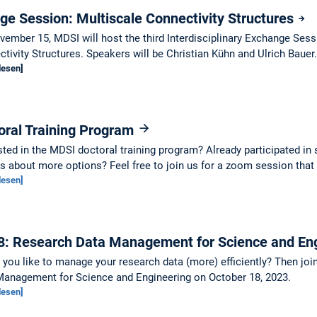
nge Session: Multiscale Connectivity Structures
ember 15, MDSI will host the third Interdisciplinary Exchange Sess
tivity Structures. Speakers will be Christian Kühn and Ulrich Bauer.
lesen]
oral Training Program
sted in the MDSI doctoral training program? Already participated 
s about more options? Feel free to join us for a zoom session that w
lesen]
8: Research Data Management for Science and En
you like to manage your research data (more) efficiently? Then jo
Management for Science and Engineering on October 18, 2023.
lesen]