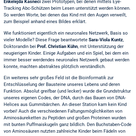
Enkelejda Kasneci
zwei Prototypen, bei denen mittels Eye-
Tracking Abc-Schützen beim Lesen unterstützt werden können.
So werden Worte, bei denen das Kind mit den Augen verweilt,
zum Beispiel anhand eines Bildes erklärt.
Wie funktioniert eigentlich ein neuronales Netzwerk, Basis so
vieler Modelle? Diese Frage beantwortete
Sara-Viola Kuntz
,
Doktorandin bei
Prof. Christian Kühn
, mit Unterstützung der
neugierigen Kinder. Einige Aufgaben und ein Spiel, bei dem ein
immer besser werdendes neuronales Netzwerk gebaut werden
konnte, machten abstraktes plötzlich verständlich.
Ein weiteres sehr großes Feld ist die Bioinformatik zur
Entschlüsselung der Bausteine unseres Lebens und deren
Funktion. Absolut greifbar (und lecker) wurde die Grundstruktur
unseres eigenen Codes, der DNA, durch das Bauen von DNA-
Helices aus Gummibärchen. An dieser Station kam kein Kind
vorbei! Auch die verschiedenen Faltungsmöglichkeiten von
Aminosäureketten zu Peptiden und großen Proteinen wurden
mit bunten Puffmaiskugeln ganz bildlich. Den Buchstaben-Code
von Aminosäuren nutzten zahlreiche Kinder beim Fädeln von