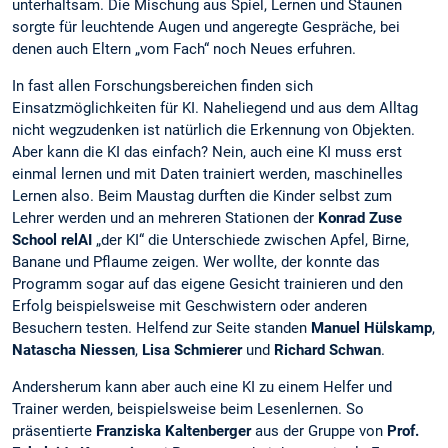
unterhaltsam. Die Mischung aus Spiel, Lernen und Staunen
sorgte für leuchtende Augen und angeregte Gespräche, bei
denen auch Eltern „vom Fach“ noch Neues erfuhren.
In fast allen Forschungsbereichen finden sich
Einsatzmöglichkeiten für KI. Naheliegend und aus dem Alltag
nicht wegzudenken ist natürlich die Erkennung von Objekten.
Aber kann die KI das einfach? Nein, auch eine KI muss erst
einmal lernen und mit Daten trainiert werden, maschinelles
Lernen also. Beim Maustag durften die Kinder selbst zum
Lehrer werden und an mehreren Stationen der
Konrad Zuse
School relAI
„der KI“ die Unterschiede zwischen Apfel, Birne,
Banane und Pflaume zeigen. Wer wollte, der konnte das
Programm sogar auf das eigene Gesicht trainieren und den
Erfolg beispielsweise mit Geschwistern oder anderen
Besuchern testen. Helfend zur Seite standen
Manuel Hülskamp
,
Natascha Niessen
,
Lisa Schmierer
und
Richard Schwan
.
Andersherum kann aber auch eine KI zu einem Helfer und
Trainer werden, beispielsweise beim Lesenlernen. So
präsentierte
Franziska Kaltenberger
aus der Gruppe von
Prof.