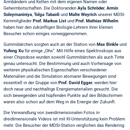
Armbändern und Ketten mit dem eigenen Namen oder
Geheimbotschaften. Die Doktoranden
Ayla Schröder
,
Armin
Soleymaniniya
,
Tolga Tabanli
und
Malte Weyrich
unserer MDSI-
Kernmitglieder
Prof. Markus List
und
Prof. Mathias Wilhelm
haben hier den zukünftigen Biologie-Lehrern ihrer kleinen
Besucher schon einiges vorweggenommen.
Gummibärchen sorgten auch an der Station von
Max Binkle
und
Yufeng Xu
für einige „Ohs“. Mit Hilfe eines Spektroskops aus
einer Chipsdose wurden sowohl Gummibärchen als auch Tinte
genau untersucht. Die Bestimmung und auch Vorhersage von
weiteren physikalischen Eigenschaften verschiedener
Materialien und die Simulation atomarer Bewegungen sind
essentiell in der Gruppe von
Prof. David Egger
, werden hier
doch neue und nachhaltige Energiematerialien gesucht. Die
sich bewegenden und hüpfenden Punkte auf den Bildschirmen
waren also schon auf dem Weg in die Energie der Zukunft.
Die Verwandlung von zweidimensionalen Fotos in
dreidimensionale Videos ist mit KI-Unterstützung kein Problem
mehr. Die Besucher der MDSI-Station verglichen das Rendering