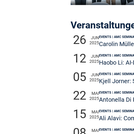
Veranstaltung
26
EVENTS | AMC SEMIN
JUN
2025
Carolin Müll
12
EVENTS | AMC SEMIN
JUN
2025
Haobo Li: AI
05
EVENTS | AMC SEMIN
JUN
2025
Kjell Jorner:
22
EVENTS | AMC SEMIN
MAI
2025
Antonella Di
15
EVENTS | AMC SEMIN
MAI
2025
Ali Alavi: C
08
EVENTS | AMC SEMIN
MAI