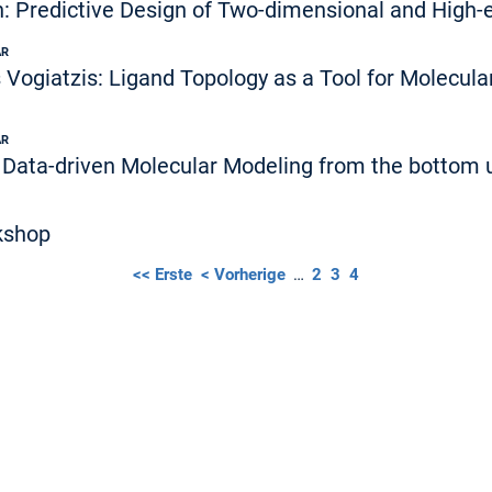
ch: Predictive Design of Two-dimensional and High-
AR
 Vogiatzis: Ligand Topology as a Tool for Molecula
AR
: Data-driven Molecular Modeling from the bottom 
kshop
<< Erste
< Vorherige
…
2
3
4