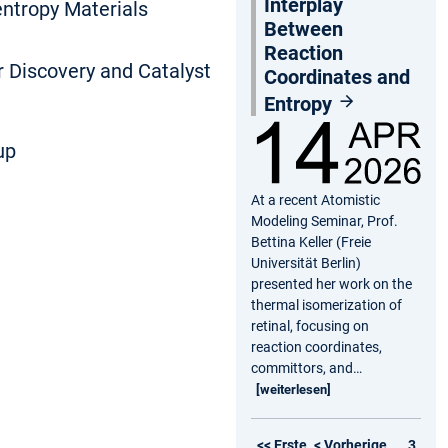
Interplay
entropy Materials
Between
Reaction
r Discovery and Catalyst
Coordinates and
Entropy
up
At a recent Atomistic
Modeling Seminar, Prof.
Bettina Keller (Freie
Universität Berlin)
presented her work on the
thermal isomerization of
retinal, focusing on
reaction coordinates,
committors, and…
[weiterlesen]
<< Erste
< Vorherige
…
3