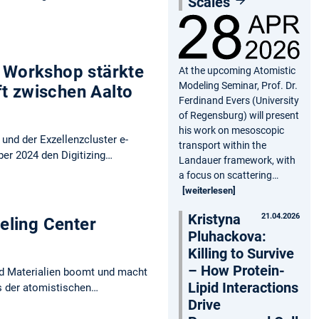
Scales
) Workshop stärkte
At the upcoming Atomistic
Modeling Seminar, Prof. Dr.
ft zwischen Aalto
Ferdinand Evers (University
of Regensburg) will present
his work on mesoscopic
nd der Exzellenzcluster e-
transport within the
er 2024 den Digitizing…
Landauer framework, with
a focus on scattering…
[weiterlesen]
Kristyna
21.04.2026
eling Center
Pluhackova:
Killing to Survive
– How Protein-
nd Materialien boomt und macht
Lipid Interactions
ss der atomistischen…
Drive