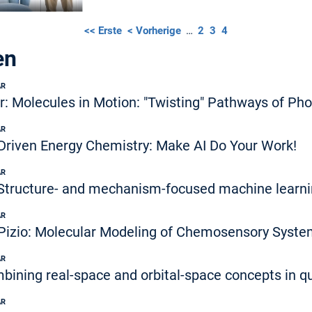
<< Erste
< Vorherige
…
2
3
4
en
AR
er: Molecules in Motion: "Twisting" Pathways of P
AR
-Driven Energy Chemistry: Make AI Do Your Work!
AR
 Structure- and mechanism-focused machine learnin
AR
 Pizio: Molecular Modeling of Chemosensory Syst
AR
ombining real-space and orbital-space concepts in
AR