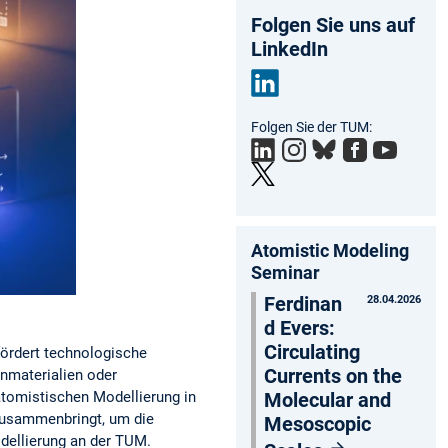
Folgen Sie uns auf
LinkedIn
Link
Folgen Sie der TUM:
edIn
Atomistic Modeling
Seminar
Ferdinan
28.04.2026
d Evers:
Circulating
fördert technologische
Currents on the
nmaterialien oder
tomistischen Modellierung in
Molecular and
zusammenbringt, um die
Mesoscopic
odellierung an der TUM.