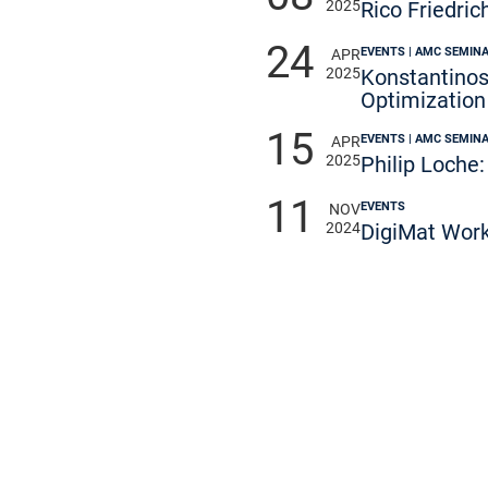
2025
Rico Friedri
24
EVENTS | AMC SEMIN
APR
2025
Konstantinos
Optimization
15
EVENTS | AMC SEMIN
APR
2025
Philip Loche
11
EVENTS
NOV
2024
DigiMat Wor