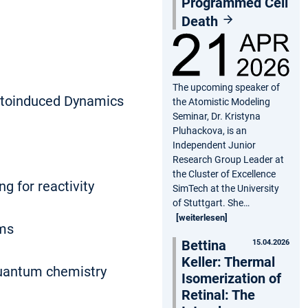
Programmed Cell
Death
The upcoming speaker of
hotoinduced Dynamics
the Atomistic Modeling
Seminar, Dr. Kristyna
Pluhackova, is an
Independent Junior
Research Group Leader at
the Cluster of Excellence
g for reactivity
SimTech at the University
of Stuttgart. She…
[weiterlesen]
ems
Bettina
15.04.2026
Keller: Thermal
 quantum chemistry
Isomerization of
Retinal: The